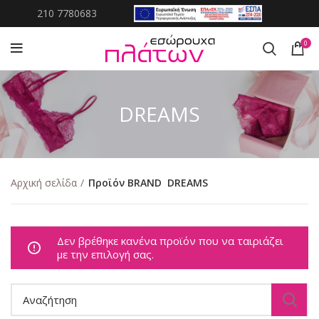
210 7780683
0
DREAMS
Αρχική σελίδα
Προϊόν BRAND
DREAMS
Δεν βρέθηκε κανένα προϊόν που να ταιριάζει
με την επιλογή σας.