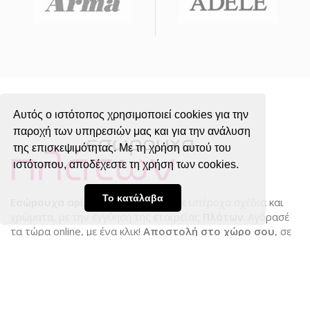
Αυτός ο ιστότοπος χρησιμοποιεί cookies για την
παροχή των υπηρεσιών μας και για την ανάλυση
της επισκεψιμότητας. Με τη χρήση αυτού του
ιστότοπου, αποδέχεστε τη χρήση των cookies.
Το κατάλαβα
Εσώρουχα αρίστης ποιότητας
, σε υπέροχα σχέδια και
χρώματα, με την εγγύηση της εταιρείας
Πλάτων
. Αγόρασέ
τα τώρα online, με ένα κλικ!
Αποστολή στο χώρο σου
, σε
προνομιακές τιμές!
Στοιχεία Επικοινωνίας