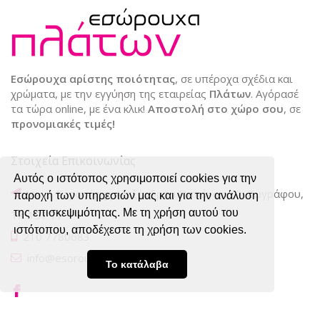
Εσώρουχα αρίστης ποιότητας
, σε υπέροχα σχέδια και
χρώματα, με την εγγύηση της εταιρείας
Πλάτων
. Αγόρασέ
τα τώρα online, με ένα κλικ!
Αποστολή στο χώρο σου
, σε
προνομιακές τιμές!
Στοιχεία Επικοινωνίας
Αυτός ο ιστότοπος χρησιμοποιεί cookies για την
Λεωφ. Στρατάρχη Αλεξάνδρου Παπάγου 72, Ζωγράφου,
παροχή των υπηρεσιών μας και για την ανάλυση
της επισκεψιμότητας. Με τη χρήση αυτού του
ΤΚ 157 71
ιστότοπου, αποδέχεστε τη χρήση των cookies.
210 7780683
info@esorouxa-platon.gr
Το κατάλαβα