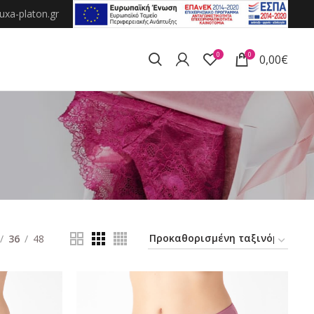
xa-platon.gr
0
0
0,00
€
36
48