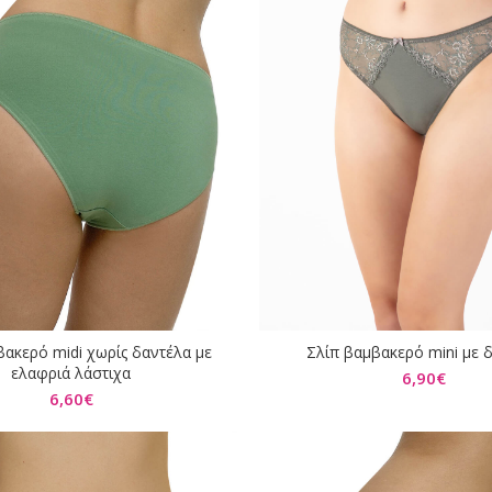
βακερό midi χωρίς δαντέλα με
Σλίπ βαμβακερό mini με 
ΕΠΙΛΟΓΉ
ΕΠΙΛΟΓΉ
ελαφριά λάστιχα
6,90
€
6,60
€