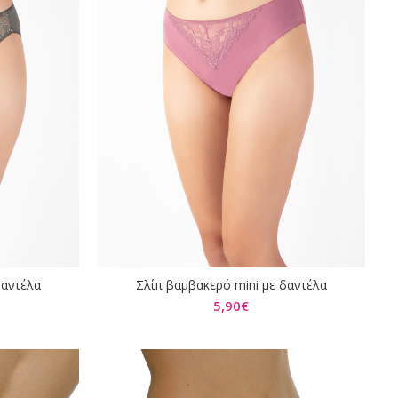
δαντέλα
Σλίπ βαμβακερό mini με δαντέλα
ΕΠΙΛΟΓΉ
5,90
€