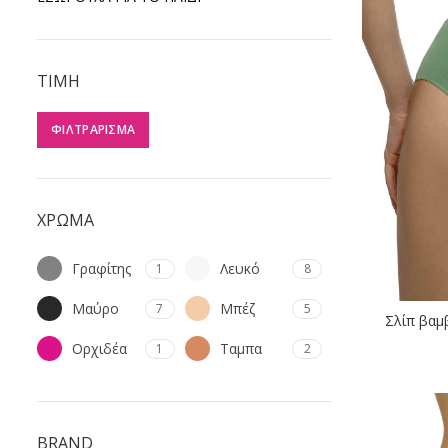
ΤΙΜΗ
ΦΙΛΤΡΆΡΙΣΜΑ
ΧΡΩΜΑ
Γραφίτης
Λευκό
1
8
Μαύρο
Μπέζ
7
5
Σλίπ βαμ
Ορχιδέα
Ταμπα
1
2
BRAND