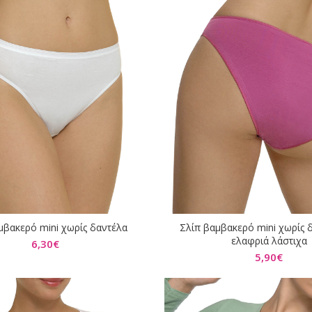
μβακερό mini χωρίς δαντέλα
Σλίπ βαμβακερό mini χωρίς 
ΕΠΙΛΟΓΉ
ΕΠΙΛΟΓΉ
ελαφριά λάστιχα
6,30
€
5,90
€