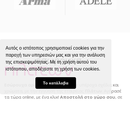
Αυτός ο ιστότοπος χρησιμοποιεί cookies για την
παροχή των υπηρεσιών μας και για την ανάλυση
της επισκεψιμότητας. Με τη χρήση αυτού του
ιστότοπου, αποδέχεστε τη χρήση των cookies.
Το κατάλαβα
Εσώρουχα αρίστης ποιότητας
, σε υπέροχα σχέδια και
χρώματα, με την εγγύηση της εταιρείας
Πλάτων
. Αγόρασέ
τα τώρα online, με ένα κλικ!
Αποστολή στο χώρο σου
, σε
προνομιακές τιμές!
Στοιχεία Επικοινωνίας