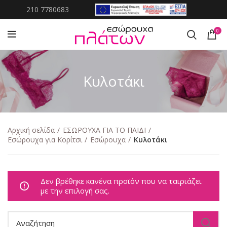
210 7780683
0
Κυλοτάκι
Αρχική σελίδα
ΕΣΩΡΟΥΧΑ ΓΙΑ ΤΟ ΠΑΙΔΙ
Εσώρουχα για Κορίτσι
Εσώρουχα
Κυλοτάκι
Δεν βρέθηκε κανένα προϊόν που να ταιριάζει
με την επιλογή σας.