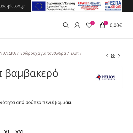
xa-platon.gr
0
0
0,00
€
ΟΝ ΑΝΔΡΑ
Εσώρουχα για τον Άνδρα
Σλιπ
π βαμβακερό
οιότητα από σούπερ πενιέ βαμβάκι
XL
XXL