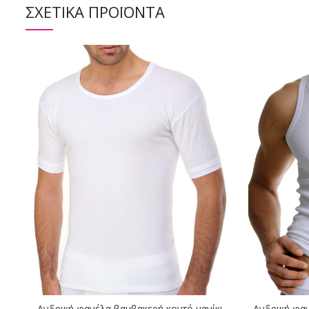
ΣΧΕΤΙΚΆ ΠΡΟΪΌΝΤΑ
Ανδρική φανέλα βαμβακερή κοντό μανίκι
Ανδρική φα