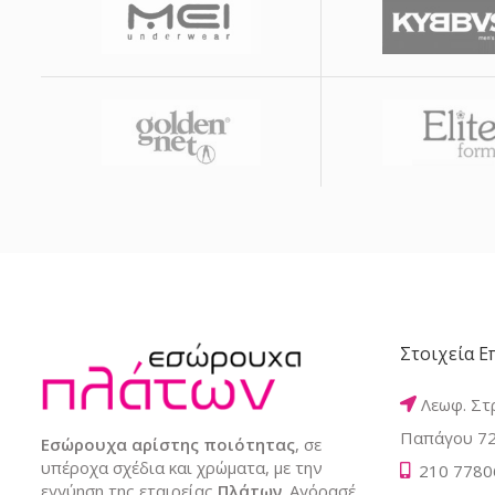
Στοιχεία Ε
Λεωφ. Στ
Παπάγου 72
Εσώρουχα αρίστης ποιότητας
, σε
υπέροχα σχέδια και χρώματα, με την
210 7780
εγγύηση της εταιρείας
Πλάτων
. Αγόρασέ