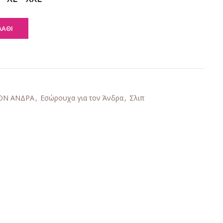
ΛΆΘΙ
α
ΤΟΝ ΑΝΔΡΑ
,
Εσώρουχα για τον Άνδρα
,
Σλιπ