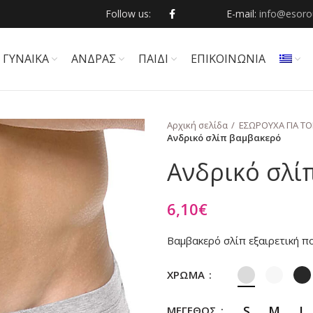
Follow us:
E-mail:
info@esorou
ΓΥΝΑΙΚΑ
ΑΝΔΡΑΣ
ΠΑΙΔΙ
ΕΠΙΚΟΙΝΩΝΙΑ
Αρχική σελίδα
ΕΣΩΡΟΥΧΑ ΓΙΑ Τ
Ανδρικό σλίπ βαμβακερό
Ανδρικό σλί
6,10
€
Βαμβακερό σλίπ εξαιρετική π
ΧΡΩΜΑ
S
M
L
ΜΕΓΕΘΟΣ