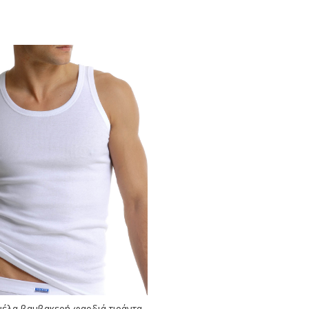
νέλα βαμβακερή φαρδιά τιράντα